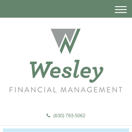
M
e
n
u
(630) 793-5062